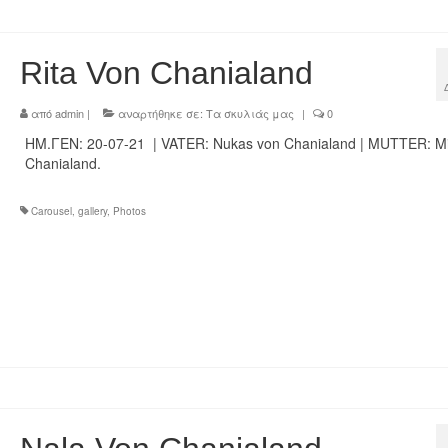
Rita Von Chanialand
από
admin
|
αναρτήθηκε σε:
Τα σκυλιάς μας
|
0
ΗΜ.ΓΕΝ: 20-07-21 | VATER: Nukas von Chanialand | MUTTER: Mi
Chanialand.
Carousel
,
gallery
,
Photos