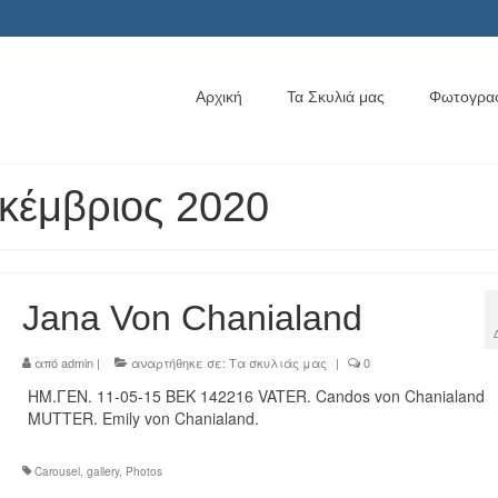
Αρχική
Τα Σκυλιά μας
Φωτογραφ
εκέμβριος 2020
Jana Von Chanialand
από
admin
|
αναρτήθηκε σε:
Τα σκυλιάς μας
|
0
ΗΜ.ΓΕΝ. 11-05-15 BEK 142216 VATER. Candos von Chanialand
MUTTER. Emily von Chanialand.
Carousel
,
gallery
,
Photos