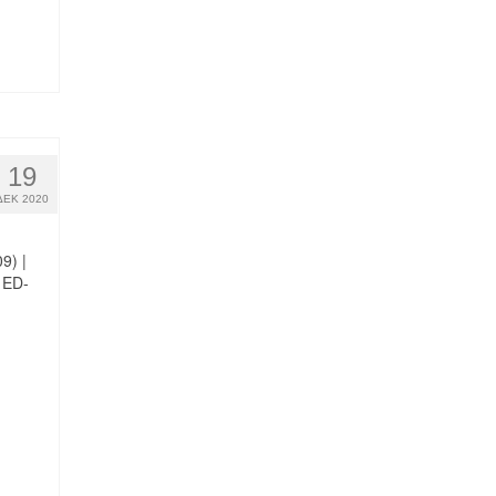
19
ΔΕΚ 2020
9) |
 ED-