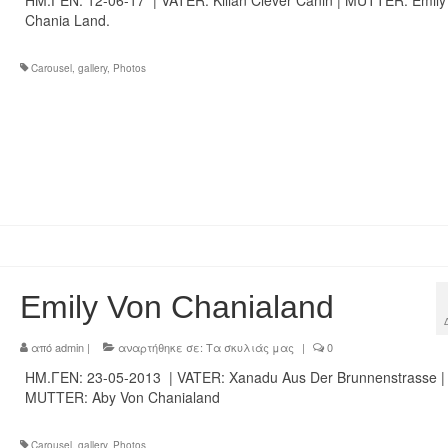
ΗΜ.ΓΕΝ: 12-06-17 | VATER: Kilian Clever Canin | MUTTER: Emily
Chania Land.
Carousel
,
gallery
,
Photos
Emily Von Chanialand
από
admin
|
αναρτήθηκε σε:
Τα σκυλιάς μας
|
0
ΗΜ.ΓΕΝ: 23-05-2013 | VATER: Xanadu Aus Der Brunnenstrasse |
MUTTER: Aby Von Chanialand
Carousel
,
gallery
,
Photos