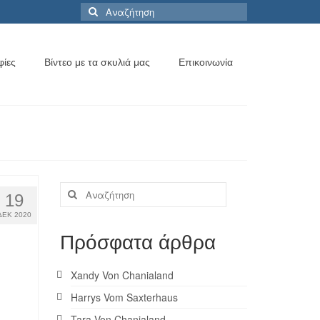
Αναζήτηση
για:
ίες
Βίντεο με τα σκυλιά μας
Επικοινωνία
Αναζήτηση
19
για:
ΔΕΚ 2020
Πρόσφατα άρθρα
Xandy Von Chanialand
Harrys Vom Saxterhaus
Tara Von Chanialand